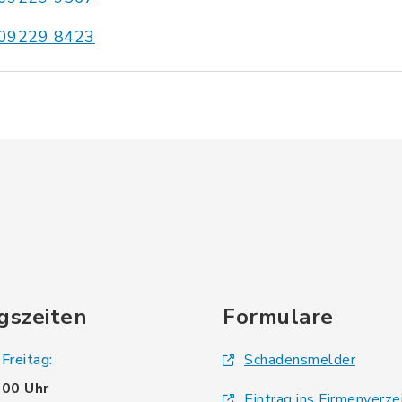
09229 8423
gszeiten
Formulare
Freitag:
Schadensmelder
.00 Uhr
Eintrag ins Firmenverze