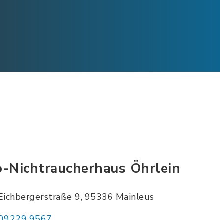
o-Nichtraucherhaus Öhrlein
Eichbergerstraße 9, 95336 Mainleus
09229 9567