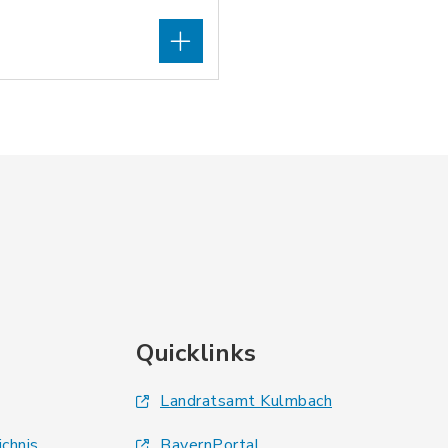
Quicklinks
Landratsamt Kulmbach
ichnis
BayernPortal